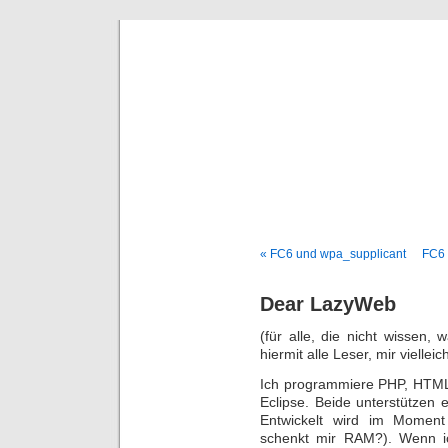
DaDaDom 
Dominiks
« FC6 und wpa_supplicant
FC6 
Dear LazyWeb
(für alle, die nicht wissen,
hiermit alle Leser, mir viellei
Ich programmiere PHP, HTML
Eclipse. Beide unterstützen 
Entwickelt wird im Momen
schenkt mir RAM?). Wenn i