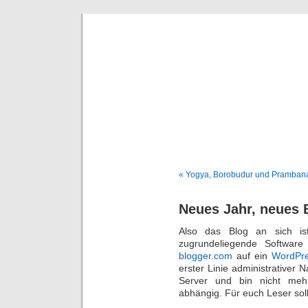
DaDaDom 
Dominiks
« Yogya, Borobudur und Pramban
Neues Jahr, neues 
Also das Blog an sich ist
zugrundeliegende Software
blogger.com
auf ein
WordPr
erster Linie administrativer N
Server und bin nicht mehr
abhängig. Für euch Leser sollt