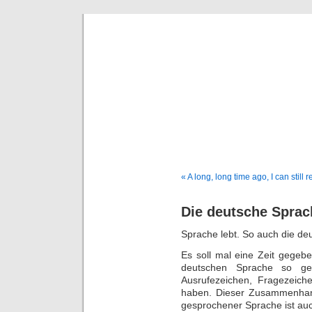
DaDaDom 
Dominiks
« A long, long time ago, I can stil
Die deutsche Sprach
Sprache lebt. So auch die de
Es soll mal eine Zeit gegeb
deutschen Sprache so ge
Ausrufezeichen, Fragezeic
haben. Dieser Zusammenhan
gesprochener Sprache ist auc