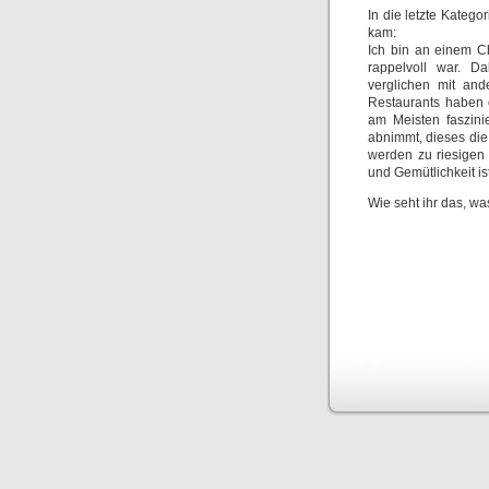
In die letzte Kateg
kam:
Ich bin an einem Ch
rappelvoll war. Da
verglichen mit and
Restaurants haben 
am Meisten faszinie
abnimmt, dieses die
werden zu riesigen 
und Gemütlichkeit is
Wie seht ihr das, w