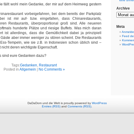
eine unhei
orie fällt wohl mein Gedanke, der mir auf dem Heimweg gestern
Archive
inarestaurant vorbeigefahren, bei dem bereits der Parkplatz
bei ist mir auf- bzw. eingefallen, dass Chinarestaurants,
eren Restaurants, überproportional groß sind. Alle neueren
Meta
oftmals hunderte Plätze und riesige Buffets. Was mich daran
Anmeld
rt ist allerdings, dass die Gemütlichkeit dabei ja prinzipiell
Feed der
 Gäste aber immer weniger zu stören scheint. Die Restaurants
Kommen
Ess-Tempeln, wie sie z.B. in Indonesien schon üblich sind –
WordPre
t nicht deren wichtigste Eigenschaft.
as sind eure Gedanken dazu?
Tags:
Gedanken
,
Restaurant
Posted in
Allgemein
|
No Comments »
DaDaDom und die Welt is proudly powered by
WordPress
Entries (RSS)
and
Comments (RSS)
.