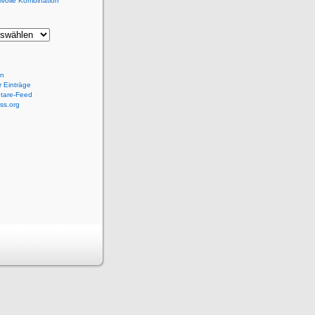
lvolle Kombination
en
 Einträge
tare-Feed
ss.org