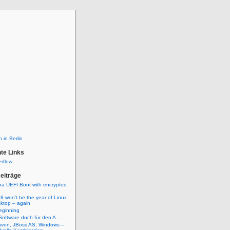
 in Berlin
te Links
rflow
eiträge
ra UEFI Boot with encrypted
 won’t be the year of Linux
sktop – again
eginning
Software doch für den A…
aven, JBoss AS, Windows –