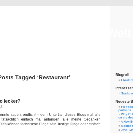
DaDaDom und die Welt
Dominiks Gedanken, digitalisiert
Blogroll
Posts Tagged ‘Restaurant’
Christoph
Interessan
Stackove
o lecker?
Neueste B
11
Fix Fedo
partitions
nnte sagen: endlich! – dem Untertitel dieses Blogs mal alle
Why 2018
on the de
atsächlich einfach mal anfangen, alle meine Gedanken
A New B
Dies können technische Dinge sein, lustige Dinge oder einfach
Google-
Java, M